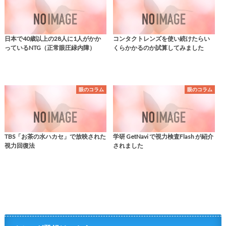
日本で40歳以上の28人に1人がかか
コンタクトレンズを使い続けたらい
っているNTG（正常眼圧緑内障）
くらかかるのか試算してみました
眼のコラム
眼のコラム
TBS「お茶の水ハカセ」で放映された
学研 GetNavi で視力検査Flash が紹介
視力回復法
されました