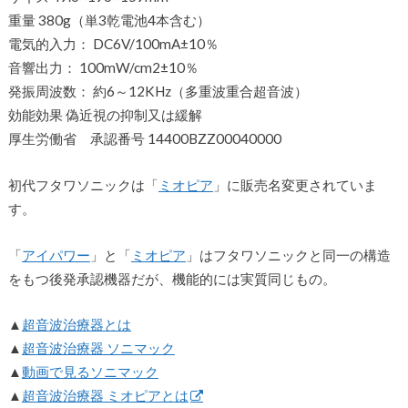
重量 380g（単3乾電池4本含む）
電気的入力： DC6V/100mA±10％
音響出力： 100mW/cm2±10％
発振周波数： 約6～12KHz（多重波重合超音波）
効能効果 偽近視の抑制又は緩解
厚生労働省 承認番号 14400BZZ00040000
初代フタワソニックは「
ミオピア
」に販売名変更されていま
す。
「
アイパワー
」と「
ミオピア
」はフタワソニックと同一の構造
をもつ後発承認機器だが、機能的には実質同じもの。
▲
超音波治療器とは
▲
超音波治療器 ソニマック
▲
動画で見るソニマック
▲
超音波治療器 ミオピアとは